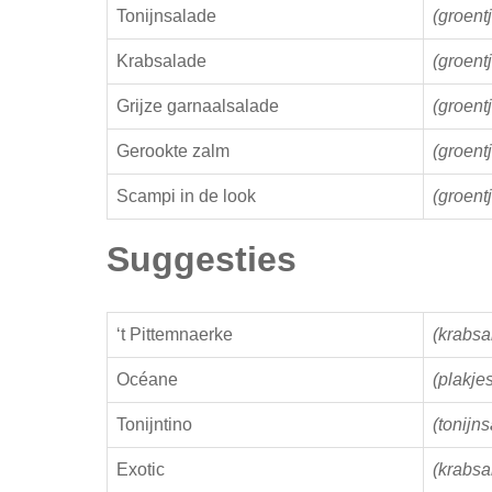
Tonijnsalade
(groent
Krabsalade
(groent
Grijze garnaalsalade
(groent
Gerookte zalm
(groent
Scampi in de look
(groent
Suggesties
‘t Pittemnaerke
(krabsa
Océane
(plakje
Tonijntino
(tonijns
Exotic
(krabsa