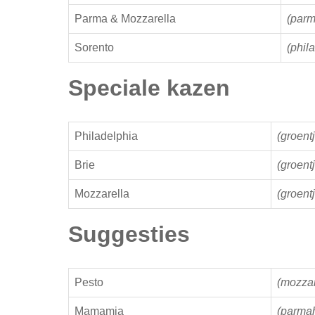
Parma & Mozzarella
(parm
Sorento
(phil
Speciale kazen
Philadelphia
(groent
Brie
(groent
Mozzarella
(groent
Suggesties
Pesto
(mozzar
Mamamia
(parmah