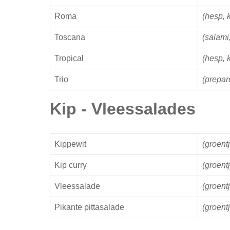
Roma
(hesp, 
Toscana
(salami
Tropical
(hesp, 
Trio
(prepar
Kip - Vleessalades
Kippewit
(groent
Kip curry
(groent
Vleessalade
(groent
Pikante pittasalade
(groent