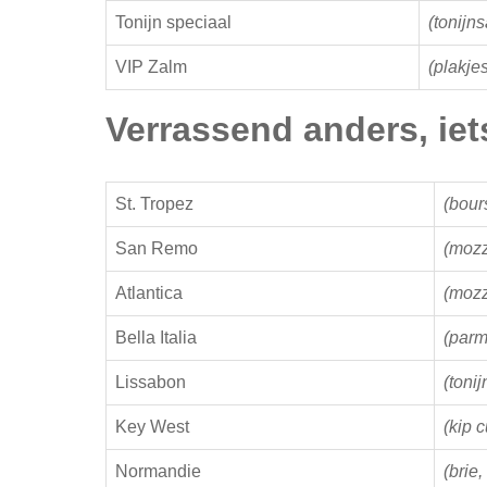
Tonijn speciaal
(tonijn
VIP Zalm
(plakje
Verrassend anders, iet
St. Tropez
(bour
San Remo
(mozz
Atlantica
(mozz
Bella Italia
(parm
Lissabon
(tonij
Key West
(kip c
Normandie
(brie