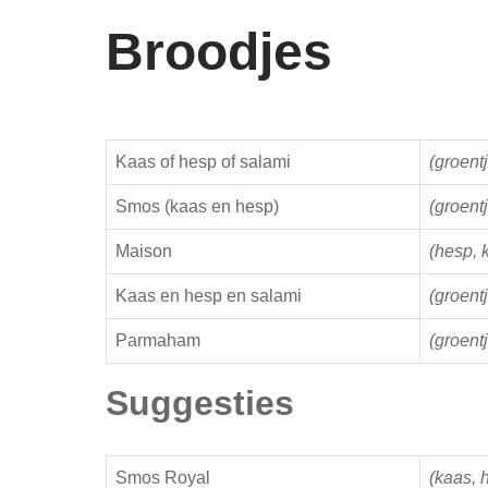
Broodjes
Kaas of hesp of salami
(groent
Smos (kaas en hesp)
(groent
Maison
(hesp, k
Kaas en hesp en salami
(groent
Parmaham
(groent
Suggesties
Smos Royal
(kaas, 