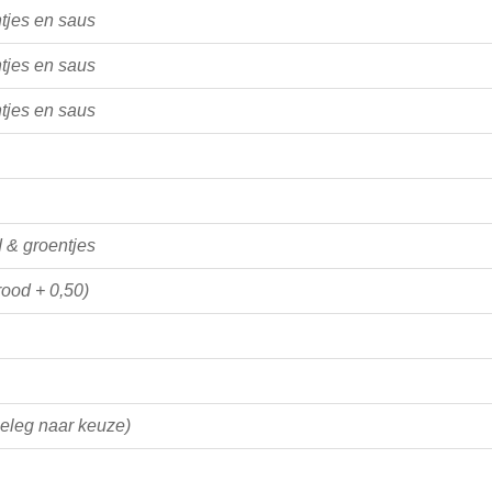
tjes en saus
tjes en saus
tjes en saus
 & groentjes
rood + 0,50)
beleg naar keuze)