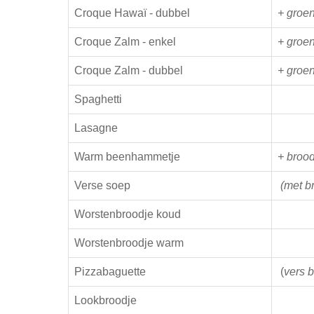
Croque Hawaï - dubbel
+ groen
Croque Zalm - enkel
+ groen
Croque Zalm - dubbel
+ groen
Spaghetti
Lasagne
Warm beenhammetje
+ brood
Verse soep
(met b
Worstenbroodje koud
Worstenbroodje warm
Pizzabaguette
(
vers 
Lookbroodje